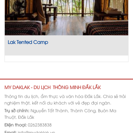
Lak Tented Camp
MY DAKLAK - DU LỊCH THÔNG MINH ĐẮK LẮK
Thông tin du lịch, ẩm thực và văn hóa Đắk Lắk. Chia sẻ trải
nghiệm thật, kết nối du khách với vẻ đẹp đại ngàn.
Trụ sở chính:
Nguyễn Tất Thành, Thành Công, Buôn Ma
Thuột, Đắk Lắk
Điện thoại:
0262383838
Email:
info@mydaklak.vn