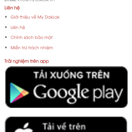
Liên hệ
Giới thiệu về My DakLak
Liên hệ
Chính sách bảo mật
Miễn trừ trách nhiệm
Trải nghiệm trên app