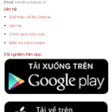
Email:
info@mydaklak.vn
Liên hệ
Giới thiệu về My DakLak
Liên hệ
Chính sách bảo mật
Miễn trừ trách nhiệm
Trải nghiệm trên app