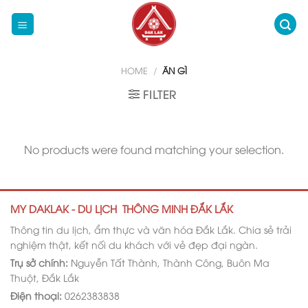
Skip
to
content
HOME
/
ĂN GÌ
FILTER
No products were found matching your selection.
MY DAKLAK - DU LỊCH THÔNG MINH ĐẮK LẮK
Thông tin du lịch, ẩm thực và văn hóa Đắk Lắk. Chia sẻ trải
nghiệm thật, kết nối du khách với vẻ đẹp đại ngàn.
Trụ sở chính:
Nguyễn Tất Thành, Thành Công, Buôn Ma
Thuột, Đắk Lắk
Điện thoại:
0262383838